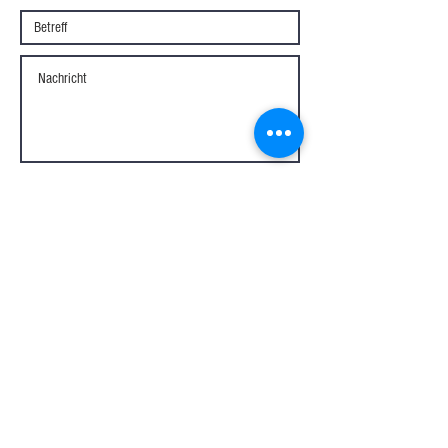
SENDEN
SF PersonalFitness
Stefan Fett
Friedrich-Stoll-Straße 22
61231 Bad Nauheim
M
+49(0)160-2593048
MAIL
s.fett@sf-personalfitness.com